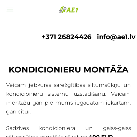
+371 26824426
info@ae1.lv
KONDICIONIERU MONTĀŽA
Veicam jebkuras sarežģītības siltumsūkņu un
kondicionieru sistēmu uzstādīšanu. Veicam
montāžu gan pie mums iegādātām iekārtām,
gan citur.
Sadzīves kondicioniera un gaiss-gaiss
siltumsūkņa montāža sākot no
400
EUR.