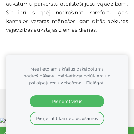
aukstumu pārvērstu atbilstoši jūsu vajadzībām.
Šīs ierīces spēj nodrošināt komfortu gan
karstajos vasaras mēnešos, gan siltās apkures
vajadzībās aukstajās ziemas dienās.
Veikals
Pieteikt konsultāciju
Mēs lietojam sīkfailus pakalpojuma
nodrošināšanai, mārketinga nolūkiem un
pakalpojuma uzlabošanai.
Pielāgot
Sīkdatnes
Pieņemt visus
Pieņemt tikai nepieciešamos
Xiaomi, Mēbeles, Dāvanas, Austiņas, Z