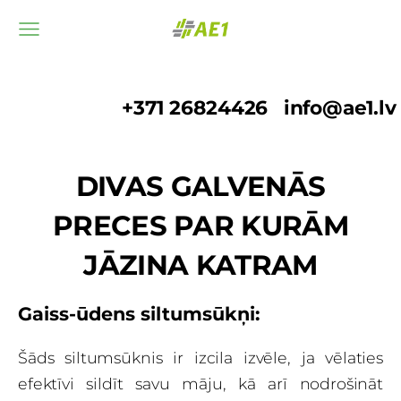
+371 26824426
info@ae1.lv
DIVAS GALVENĀS
PRECES PAR KURĀM
JĀZINA KATRAM
Gaiss-ūdens siltumsūkņi:
Šāds siltumsūknis ir izcila izvēle, ja vēlaties
efektīvi sildīt savu māju, kā arī nodrošināt