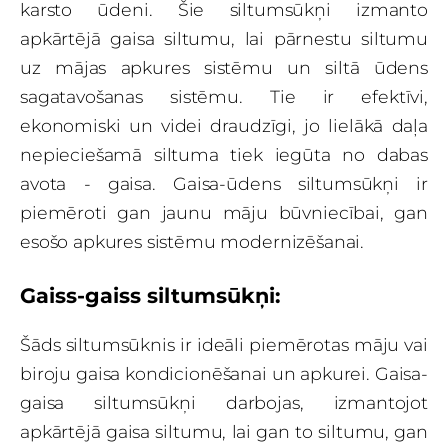
karsto ūdeni. Šie siltumsūkņi izmanto
apkārtējā gaisa siltumu, lai pārnestu siltumu
uz mājas apkures sistēmu un siltā ūdens
sagatavošanas sistēmu. Tie ir efektīvi,
ekonomiski un videi draudzīgi, jo lielākā daļa
nepieciešamā siltuma tiek iegūta no dabas
avota - gaisa. Gaisa-ūdens siltumsūkņi ir
piemēroti gan jaunu māju būvniecībai, gan
esošo apkures sistēmu modernizēšanai.
Gaiss-gaiss siltumsūkņi:
Šāds siltumsūknis ir ideāli piemērotas māju vai
biroju gaisa kondicionēšanai un apkurei. Gaisa-
gaisa siltumsūkņi darbojas, izmantojot
apkārtējā gaisa siltumu, lai gan to siltumu, gan