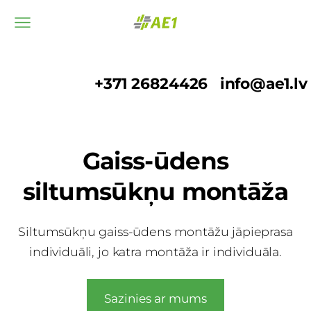
+371 26824426
info@ae1.lv
Gaiss-ūdens
siltumsūkņu montāža
Siltumsūkņu gaiss-ūdens montāžu jāpieprasa
individuāli, jo katra montāža ir individuāla.
Sazinies ar mums