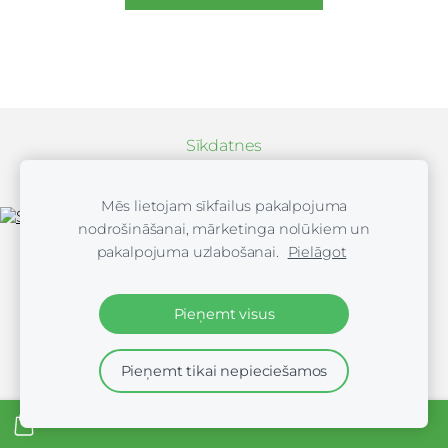
Sīkdatnes
Mēs lietojam sīkfailus pakalpojuma
Xiaomi, Mēbeles, Dāvanas, Austiņas, Z
nodrošināšanai, mārketinga nolūkiem un
pakalpojuma uzlabošanai.
Pielāgot
Pieņemt visus
Pieņemt tikai nepieciešamos