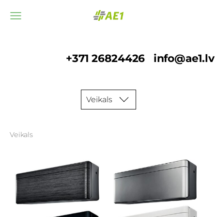
+371 26824426
info@ae1.lv
Veikals
Veikals