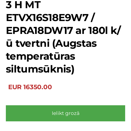
3 H MT
ETVX16S18E9W7 /
EPRA18DW17 ar 180l k/
ū tvertni (Augstas
temperatūras
siltumsūknis)
EUR 16350.00
Ielikt grozā