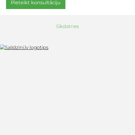
Pieteikt konsultāciju
Sīkdatnes
Xiaomi, Mēbeles, Dāvanas, Austiņas, Z