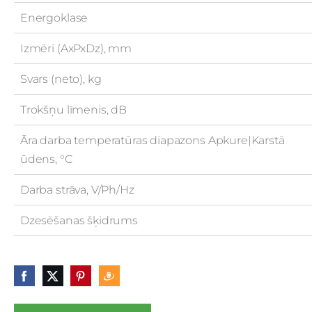
Energoklase
Izmēri (AxPxDz), mm
Svars (neto), kg
Trokšņu līmenis, dB
Āra darba temperatūras diapazons Apkure|Karstā
ūdens, °C
Darba strāva, V/Ph/Hz
Dzesēšanas šķidrums