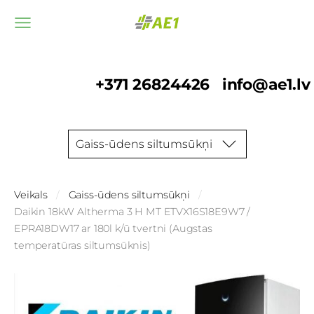
+371 26824426
info@ae1.lv
Gaiss-ūdens siltumsūkņi
Veikals
Gaiss-ūdens siltumsūkņi
Daikin 18kW Altherma 3 H MT ETVX16S18E9W7 /
EPRA18DW17 ar 180l k/ū tvertni (Augstas
temperatūras siltumsūknis)